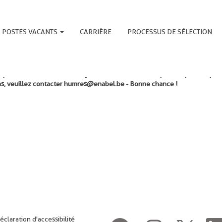
Rechercher par lieu
POSTES VACANTS
CARRIÈRE
PROCESSUS DE SÉLECTION
que vous recherchez est déjà clôturée. Si vous avez postulé pour ce pos
ions, veuillez contacter humres@enabel.be - Bonne chance !
éclaration d'accessibilité
S
S
S