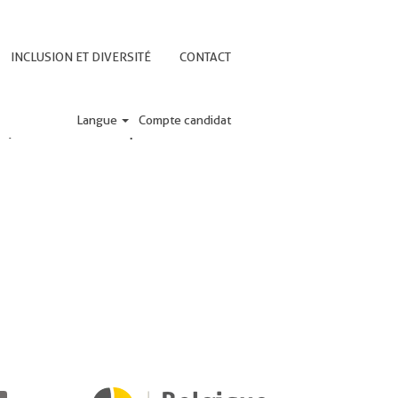
INCLUSION ET DIVERSITÉ
CONTACT
Langue
Compte candidat
te, vous recevrez une réponse dans les
S